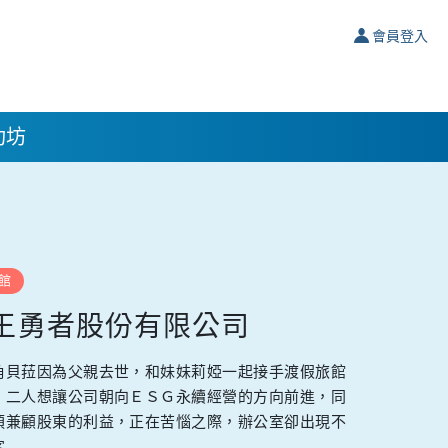
會員登入
功坊
館
王勇者股份有限公司
角貝菈因為父親去世，和妹妹莉婭一起接手渡假旅館
，二人想讓公司朝向ＥＳＧ永續經營的方向前進，同
須兼顧股東的利益，正在苦惱之際，辦公室卻出現不
客…